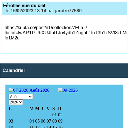
Férolles vue du ciel
- le
16/02/2023 18:14
par
jandre77580
https://kuula.co/post/n1/collection/7FLrd?
fbclid=IwAR1I7UhXUJlofTJo4ydh1Zugoh1fnT3b1zSVI8cLM
fo1M2c
Calendrier