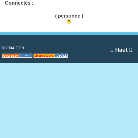
Connectés :
( personne )
© 2004-2019

Haut
